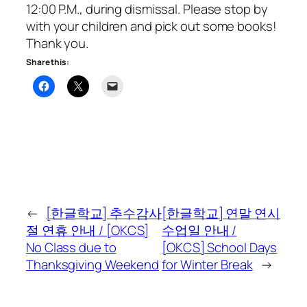
12:00 P.M., during dismissal. Please stop by
with your children and pick out some books!
Thank you.
Share this:
←
[한글학교] 추수감사
[한글학교] 연말 연시
절 연휴 안내 / [OKCS]
수업일 안내 /
No Class due to
[OKCS] School Days
Thanksgiving Weekend
for Winter Break
→