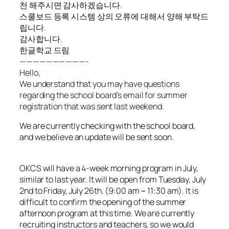
천 해주시면 감사하겠습니다.
스쿨보드 등록 시스템 상의 오류에 대해서 양해 부탁드
립니다.
감사합니다.
한글학교 드림
——————————-
Hello,
We understand that you may have questions
regarding the school board’s email for summer
registration that was sent last weekend.
We are currently checking with the school board,
and we believe an update will be sent soon.
OKCS will have a 4-week morning program in July,
similar to last year. It will be open from Tuesday, July
2nd to Friday, July 26th. (9:00 am ~ 11:30 am). It is
difficult to confirm the opening of the summer
afternoon program at this time. We are currently
recruiting instructors and teachers, so we would