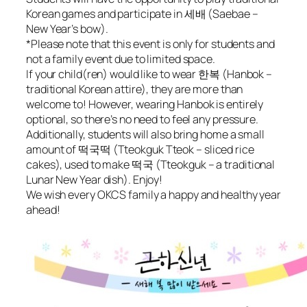
Korean games and participate in 세배 (
Saebae
–
New Year’s bow).
*Please note that this event is only for students and
not a family event due to limited space.
If your child(ren) would like to wear 한복 (
Hanbok
–
traditional Korean attire), they are more than
welcome to! However, wearing Hanbok is entirely
optional, so there’s no need to feel any pressure.
Additionally, students will also bring home a small
amount of 떡국떡 (
Tteokguk Tteok
– sliced rice
cakes), used to make 떡국 (
Tteokguk
– a traditional
Lunar New Year dish). Enjoy!
We wish every OKCS family a happy and healthy year
ahead!