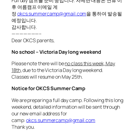
Full day 캠프를 준비 중입니다. 자세한 내용은 연휴 이
후 여름캠프 이메일 계
정
okcs.summercamp@gmail.com
을 통하여 발송될
예정입니다.
감사합니다.
———————–
Dear OKCS parents,
No school – Victoria Day long weekend
Please note there will be
no class this week, May
18th,
due to the Victoria Day long weekend.
Classes will resume on May 25th.
Notice for OKCS Summer Camp
We are preparing a full day camp. Following this long
weekend, detailed information will be sent through
our new email address for
camp:
okcs.summercamp@gmail.com
Thank you.