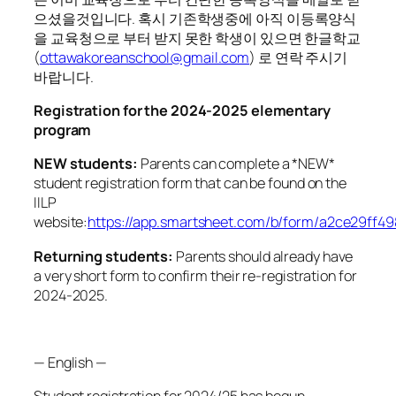
으셨을것입니다. 혹시 기존학생중에 아직 이등록양식
을 교육청으로 부터 받지 못한 학생이 있으면 한글학교
(
ottawakoreanschool@gmail.com
) 로 연락 주시기
바랍니다.
Registration for the 2024-2025 elementary
program
NEW students:
Parents can complete a *NEW*
student registration form that can be found on the
IILP
website:
https://app.smartsheet.com/b/form/a2ce29ff4
Returning students:
Parents should already have
a very short form to confirm their re-registration for
2024-2025.
— English —