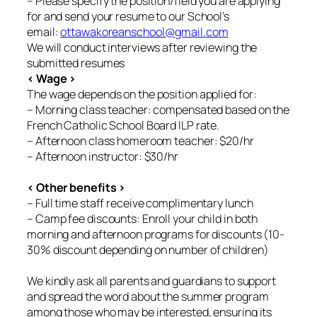
– Please specify the position/field you are applying
for and send your resume to our School’s
email:
ottawakoreanschool@gmail.com
We will conduct interviews after reviewing the
submitted resumes
< Wage >
The wage depends on the position applied for:
– Morning class teacher: compensated based on the
French Catholic School Board ILP rate.
– Afternoon class homeroom teacher: $20/hr
– Afternoon instructor: $30/hr
< Other benefits >
– Full time staff receive complimentary lunch
– Camp fee discounts: Enroll your child in both
morning and afternoon programs for discounts (10-
30% discount depending on number of children)
We kindly ask all parents and guardians to support
and spread the word about the summer program
among those who may be interested, ensuring its