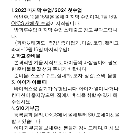
1.
2023 마지막 수업/ 2024 첫수업
이번주,
12월 16일은 올해 마지막
수업이며,
1월 13일
OKCS 새해 첫 수업
이 시작됩니다.
방과후수업 마지막 수업 스케줄도 참고 부탁드립니
다.
(과학 & 태권도- 종강/ 종이접기, 미술, 코딩, 캘리그
라피- 12월 16일 마지막수업)
2.
학교 준비물
본격적인 겨울 시작으로 아이들의 바깥놀이에 필요
한 준비물을 잘 챙겨 주시기 바랍니다.
준비물: 스노우 수트, 실내화, 모자, 장갑, 스낵, 물병
3.
아이가 아플 때
바이러스성 감기가 유행입니다. 아이가 열이 나거나,
컨디션이 좋지않으면, 집에서 휴식을 취할 수 있게 해
주십시요.
4.
$10 기부금
등록금과 달리, OKCS에서 올해부터 $10 도네이션을
받고 있습니다.
이미 기부금을 보내주신 분들께 감사드리며, 미처 보