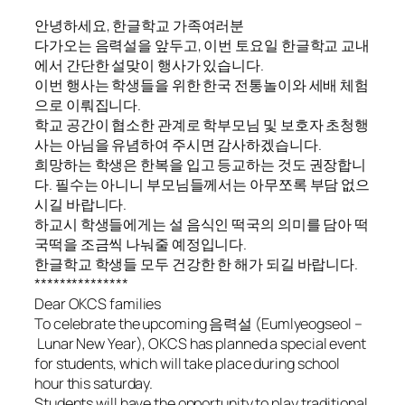
안녕하세요, 한글학교 가족여러분
다가오는 음력설을 앞두고, 이번 토요일 한글학교 교내
에서 간단한 설맞이 행사가 있습니다.
이번 행사는 학생들을 위한 한국 전통놀이와 세배 체험
으로 이뤄집니다.
학교 공간이 협소한 관계로 학부모님 및 보호자 초청행
사는 아님을 유념하여 주시면 감사하겠습니다.
희망하는 학생은 한복을 입고 등교하는 것도 권장합니
다. 필수는 아니니 부모님들께서는 아무쪼록 부담 없으
시길 바랍니다.
하교시 학생들에게는 설 음식인 떡국의 의미를 담아 떡
국떡을 조금씩 나눠줄 예정입니다.
한글학교 학생들 모두 건강한 한 해가 되길 바랍니다.
***************
Dear OKCS families
To celebrate the upcoming 음력설 (
E
umlyeogseol
–
Lunar New Year), OKCS has planned a special event
for students, which will take place during school
hour this saturday.
Students will have the opportunity to play traditional