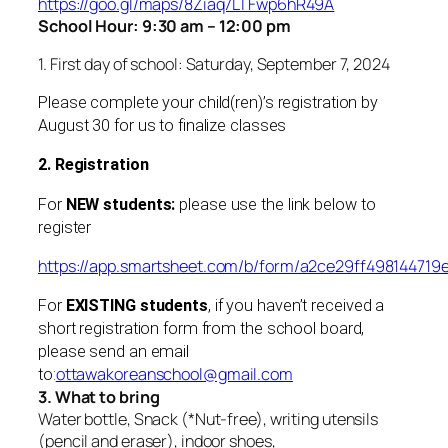
https://goo.gl/maps/8Ziaq7LTFwp6hR49A
School Hour: 9:30 am – 12:00 pm
1. First day of school: Saturday, September 7, 2024
Please complete your child(ren)’s registration by
August 30 for us to finalize classes
2. Registration
For
NEW students:
please use the link below to
register
https://app.smartsheet.com/b/form/a2ce29ff49814471
For
EXISTING students
, if you haven’t received a
short registration form from the school board,
please send an email
ottawakoreanschool@gmail.com
to:
3. What to bring
Water bottle, Snack (*Nut-free), writing utensils
(pencil and eraser), indoor shoes,