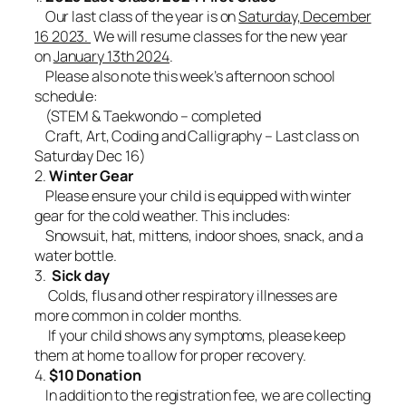
Our last class of the year is on
Saturday, December
16 2023.
We will resume classes for the new year
on
January 13th 2024
.
Please also note this week’s afternoon school
schedule:
(STEM & Taekwondo – completed
Craft, Art, Coding and Calligraphy – Last class on
Saturday Dec 16)
2.
Winter Gear
Please ensure your child is equipped with winter
gear for the cold weather. This includes:
Snowsuit, hat, mittens, indoor shoes, snack, and a
water bottle.
3.
Sick day
Colds, flus and other respiratory illnesses are
more common in colder months.
If your child shows any symptoms, please keep
them at home to allow for proper recovery.
4.
$10 Donation
In addition to the registration fee, we are collecting