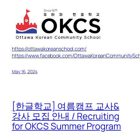
https://ottawakoreanschool.com/
https://www.facebook.com/OttawaKoreanCommunitySch
May 16, 2024
[한글학교] 여름캠프 교사&
강사 모집 안내 / Recruiting
for OKCS Summer Program