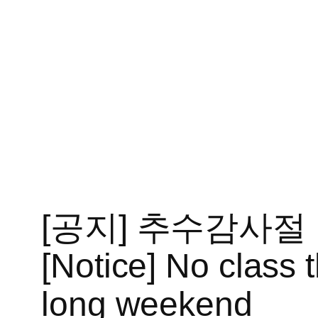
Skip
to
content
[공지] 추수감사절
[Notice] No class
long weekend