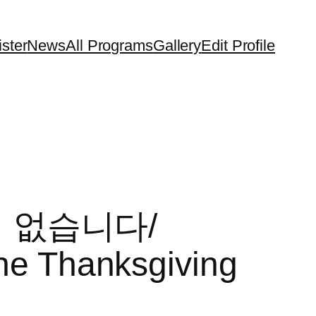
ster
News
All Programs
Gallery
Edit Profile
 없습니다/
the Thanksgiving